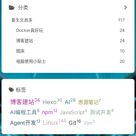
分类
差生文具多
117
Docker真好玩
24
博客建站
24
图床
10
电脑使用小贴士
20
标签
34
30
29
博客建站
Hexo
7
AI
思源笔记
12
8
8
5
AI编程工具
npm
测试开发
JavaScript
146
Linux
16
12
3
Git
Agent开发
Vim