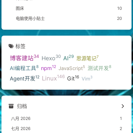
图床
10
电脑使用小贴士
20
标签
34
30
29
博客建站
Hexo
7
AI
思源笔记
12
8
8
5
AI编程工具
npm
测试开发
JavaScript
146
Linux
16
12
3
Git
Agent开发
Vim
归档
八月 2026
1
七月 2026
2