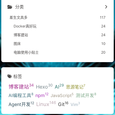
分类
差生文具多
117
Docker真好玩
24
博客建站
24
图床
10
电脑使用小贴士
20
标签
34
30
29
博客建站
Hexo
7
AI
思源笔记
12
8
8
5
AI编程工具
npm
测试开发
JavaScript
146
Linux
16
12
3
Git
Agent开发
Vim