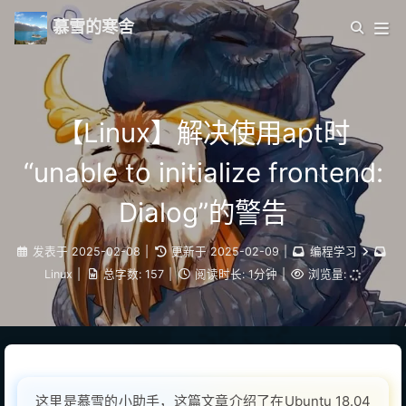
慕雪的寒舍
【Linux】解决使用apt时
“unable to initialize frontend:
Dialog”的警告
发表于
2025-02-08
|
更新于
2025-02-09
|
编程学习
Linux
|
总字数:
157
|
阅读时长:
1分钟
|
浏览量:
这里是慕雪的小助手，这篇文章介绍了在Ubuntu 18.04