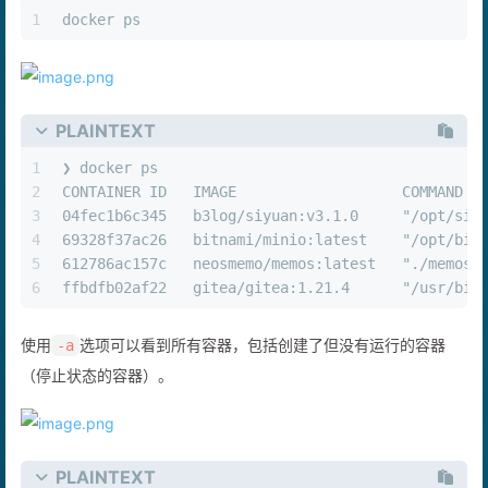
1
docker ps
PLAINTEXT
1
❯ docker ps    
2
CONTAINER ID   IMAGE                   COMMAND  
3
04fec1b6c345   b3log/siyuan:v3.1.0     "/opt/siy
4
69328f37ac26   bitnami/minio:latest    "/opt/bit
5
612786ac157c   neosmemo/memos:latest   "./memos"
6
ffbdfb02af22   gitea/gitea:1.21.4      "/usr/bin
使用
选项可以看到所有容器，包括创建了但没有运行的容器
-a
（停止状态的容器）。
PLAINTEXT