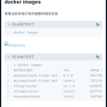
docker images
查看当前本地已有的镜像的相关信息
PLAINTEXT
1
docker images
PLAINTEXT
1
❯ docker images
2
REPOSITORY                TAG           IMAGE ID
3
musnows/kook-ticket-bot   0.3.0         3033f09a
4
musnows/kook-ticket-bot   latest        75f153e9
5
b3log/siyuan              v3.1.0        6498791a
6
bitnami/minio             latest        02f75f2c
7
neosmemo/memos            latest        5ddfb697