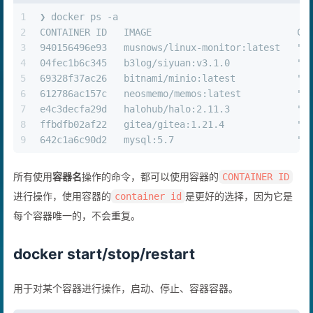
1
❯ docker ps -a
2
CONTAINER ID   IMAGE                          CO
3
940156496e93   musnows/linux-monitor:latest   "/
4
04fec1b6c345   b3log/siyuan:v3.1.0            "/
5
69328f37ac26   bitnami/minio:latest           "/
6
612786ac157c   neosmemo/memos:latest          ".
7
e4c3decfa29d   halohub/halo:2.11.3            "s
8
ffbdfb02af22   gitea/gitea:1.21.4             "/
9
642c1a6c90d2   mysql:5.7                      "d
所有使用
容器名
操作的命令，都可以使用容器的
CONTAINER ID
进行操作，使用容器的
是更好的选择，因为它是
container id
每个容器唯一的，不会重复。
docker start/stop/restart
用于对某个容器进行操作，启动、停止、容器容器。