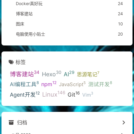
Docker真好玩
24
博客建站
24
图床
10
电脑使用小贴士
20
标签
34
30
29
博客建站
Hexo
7
AI
思源笔记
12
8
8
5
AI编程工具
npm
测试开发
JavaScript
146
Linux
16
12
3
Git
Agent开发
Vim
归档